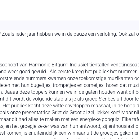
? Zoals ieder jaar hebben we in de pauze een verloting. Ook zal 
sconcert van Harmonie Bitgum! Inclusief tientallen verlotingscad
vond weer goed gevuld. Als eerste kreeg het publiek het nummer
l oorstrelende nummers kwamen onze toekomstige muzikanten ook
 lieten met hun bugeltjes, trompetjes en cornetjes horen dat muzi
en. Jaaaa deze toppers kunnen we in de gaten houden want dit b
nt dit wordt de volgende stap als je als groep 6’er besluit door
. Het publiek kocht deze witte enveloppen massaal, in de hoop d
oals onze presentatrice Griet de Groot al zei, lekker kort! Maa
aar dit had alles te maken met een energieke popquiz! Elke tafel 
as, en het groepje zeker was van hun antwoord, zij enthousia
st komen, is er uiteindelijk een winnaar uit de groepjes gekomen