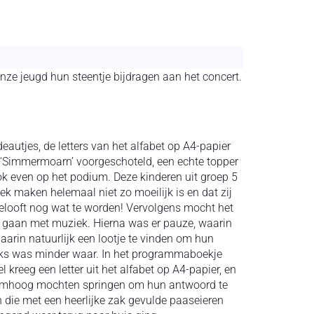
onze jeugd hun steentje bijdragen aan het concert.
eautjes, de letters van het alfabet op A4-papier
 ‘Simmermoarn’ voorgeschoteld, een echte topper
 even op het podium. Deze kinderen uit groep 5
ek maken helemaal niet zo moeilijk is en dat zij
elooft nog wat te worden! Vervolgens mocht het
 te gaan met muziek. Hierna was er pauze, waarin
aarin natuurlijk een lootje te vinden om hun
r niks was minder waar. In het programmaboekje
kreeg een letter uit het alfabet op A4-papier, en
st omhoog mochten springen om hun antwoord te
 die met een heerlijke zak gevulde paaseieren