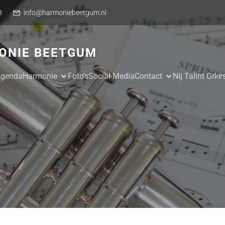
3
info@harmoniebeetgum.nl
ONIE BEETGUM
genda
Harmonie
Foto’s
Social Media
Contact
Nij Talint Ork