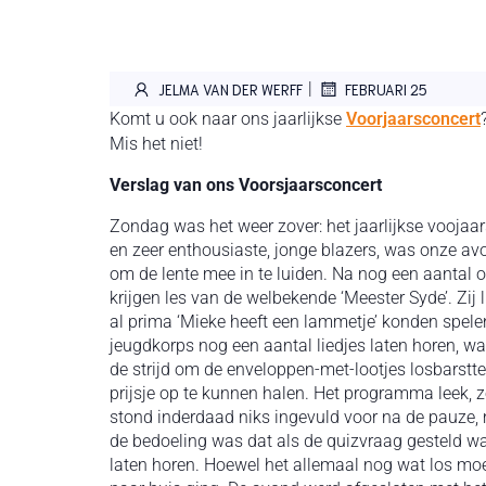
|
JELMA VAN DER WERFF
FEBRUARI 25
Komt u ook naar ons jaarlijkse
Voorjaarsconcert
Mis het niet!
Verslag van ons Voorsjaarsconcert
Zondag was het weer zover: het jaarlijkse voojaar
en zeer enthousiaste, jonge blazers, was onze a
om de lente mee in te luiden. Na nog een aanta
krijgen les van de welbekende ‘Meester Syde’. Zij
al prima ‘Mieke heeft een lammetje’ konden spel
jeugdkorps nog een aantal liedjes laten horen, wa
de strijd om de enveloppen-met-lootjes losbarstte
prijsje op te kunnen halen. Het programma leek, z
stond inderdaad niks ingevuld voor na de pauze, m
de bedoeling was dat als de quizvraag gesteld w
laten horen. Hoewel het allemaal nog wat los moe