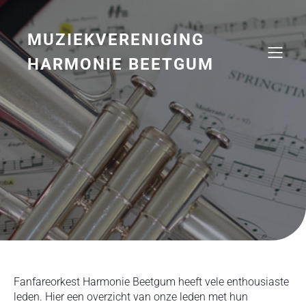
Naar
de
inhoud
MUZIEKVERENIGING
springen
HARMONIE BEETGUM
Fanfareorkest Harmonie Beetgum heeft vele enthousiaste
leden. Hier een overzicht van onze leden met hun