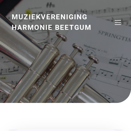
Naar
de
inhoud
MUZIEKVERENIGING
springen
HARMONIE BEETGUM