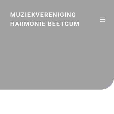
Naar
de
inhoud
MUZIEKVERENIGING
springen
HARMONIE BEETGUM