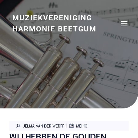
Naar
de
inhoud
MUZIEKVERENIGING
springen
HARMONIE BEETGUM
|
JELMA VAN DER WERFF
MEI 10
WIJ HEBBEN DE GOUDEN