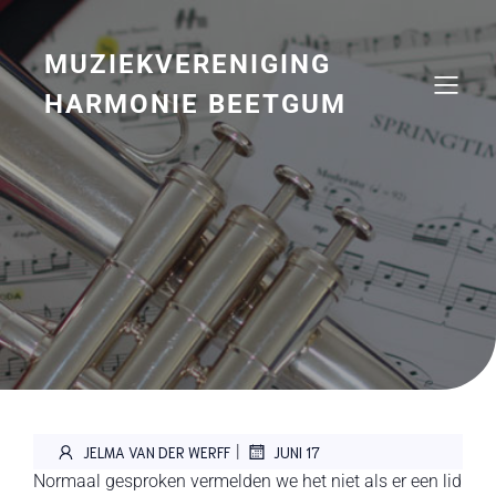
Naar
de
inhoud
MUZIEKVERENIGING
springen
HARMONIE BEETGUM
|
JELMA VAN DER WERFF
JUNI 17
Normaal gesproken vermelden we het niet als er een lid