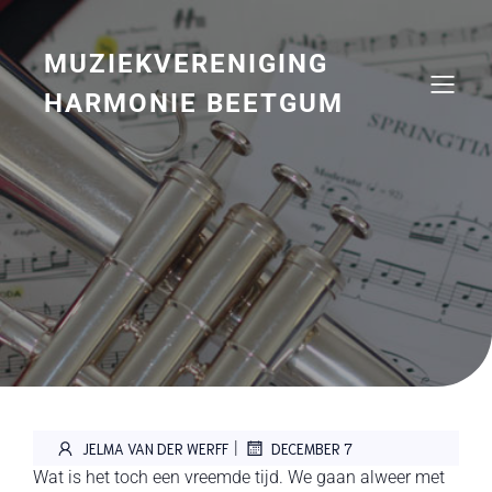
Naar
de
inhoud
MUZIEKVERENIGING
springen
HARMONIE BEETGUM
|
JELMA VAN DER WERFF
DECEMBER 7
Wat is het toch een vreemde tijd. We gaan alweer met